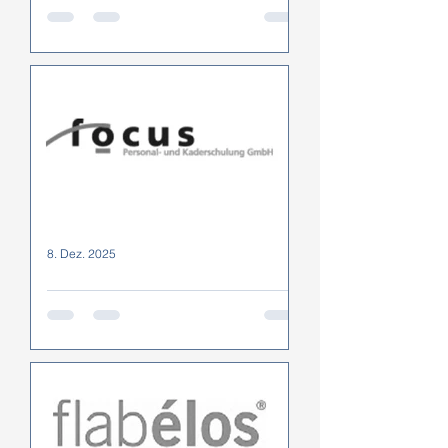
pezialangebot für Netzwerkpartner/-
mitglieder: Exklusive Angebote auf
ausgewählte Produkte im Shop.
8. Dez. 2025
FOCUS Personal- und
Kaderschulung GmbH
10 % Rabatt auf alle Webshop-
Einkäufe (Code: santeprise)
Beispiel: Starterset „Brustgurt“ EUR
199.– Schweizer Kunden: