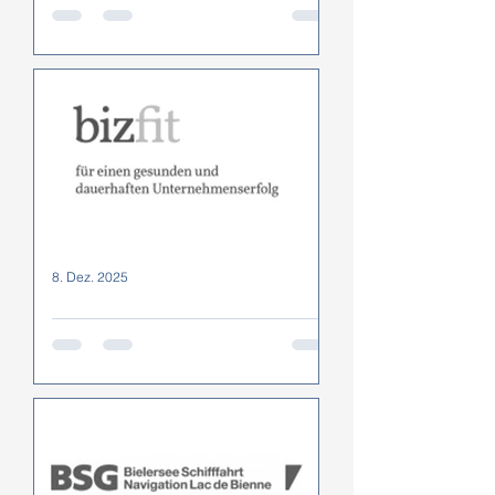
Lengnau
Netzwerkpartner/-mitglieder
erhalten 10 % Kennenlernrabatt auf
Kybun- und HCK-Produkte.
KyBounder: Aktiv am Arbeitsplatz,
optional Testgerät oder Testset.
HCK-Mikronährstoffe: Individuelle
Unterstützung bei Stress und
Belastung.
8. Dez. 2025
bizfit Pieterlen
Spezialangebot BIZFIT 2025: 24-
Stunden-HRV-Messung inkl.
Auswertung und 30-minütigem
Feedbackcoaching – ab CHF 150.–
pro Person.