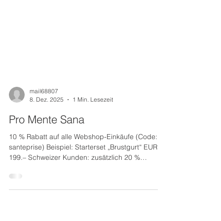
mail68807
8. Dez. 2025
1 Min. Lesezeit
Pro Mente Sana
10 % Rabatt auf alle Webshop-Einkäufe (Code:
santeprise) Beispiel: Starterset „Brustgurt“ EUR
199.– Schweizer Kunden: zusätzlich 20 %
günstiger (ohne österreichische Umsatzsteuer)
Optional: Coaching/Interpretation der HRV-
Messung durch Experten 5+1 Angebot für das
Jahresset „Brustgurt“ EUR 399.– inklusive